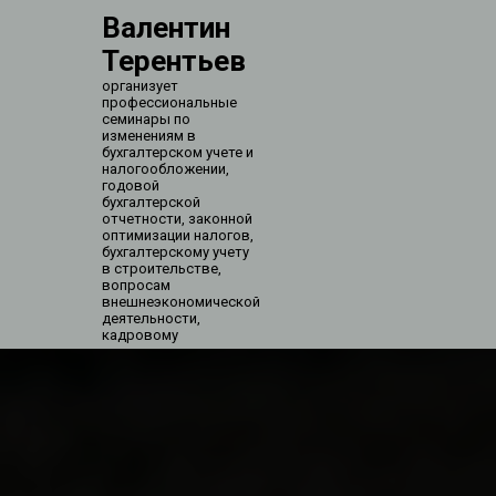
Валентин
Терентьев
организует
профессиональные
семинары по
изменениям в
бухгалтерском учете и
налогообложении,
годовой
бухгалтерской
отчетности, законной
оптимизации налогов,
бухгалтерскому учету
в строительстве,
вопросам
внешнеэкономической
деятельности,
кадровому
делопроизводству,
изменениям в
регулировании
трудовых отношений,
профессиональным
стандартам,
суммированному учету
рабочего времени,
изменениям в