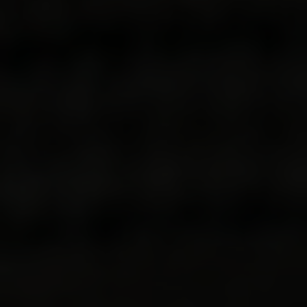
гражданском,
налоговом,
корпоративном
законодательстве,
государственным
закупкам по 44-ФЗ,
223-ФЗ, 275-ФЗ.