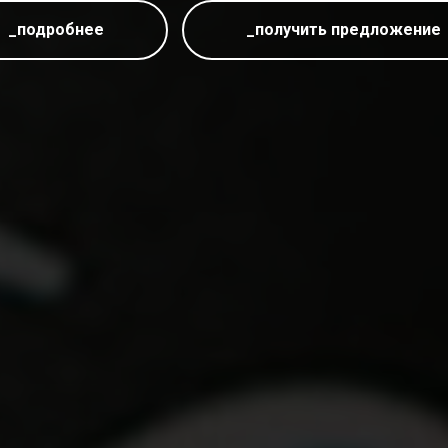
_подробнее
_получить предложение